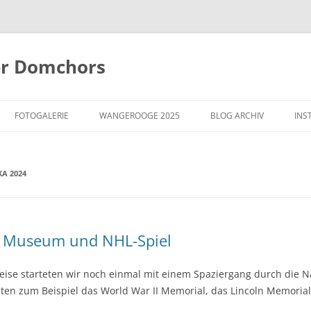
er Domchors
Zum
Inhalt
FOTOGALERIE
WANGEROOGE 2025
BLOG ARCHIV
INS
springen
A 2024
 5 Museum und NHL-Spiel
eise starteten wir noch einmal mit einem Spaziergang durch die N
lten zum Beispiel das World War II Memorial, das Lincoln Memoria