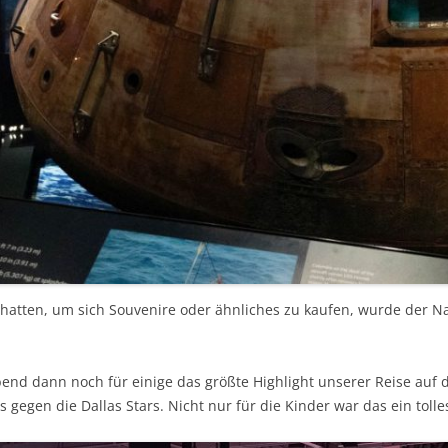
 hatten, um sich Souvenire oder ähnliches zu kaufen, wurde der Na
end dann noch für einige das größte Highlight unserer Reise au
gegen die Dallas Stars. Nicht nur für die Kinder war das ein tolles