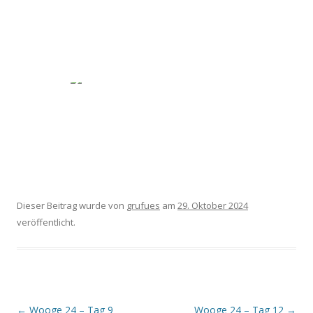
Dieser Beitrag wurde
von
grufues
am
29. Oktober 2024
veröffentlicht.
Beitragsnavigation
←
Wooge 24 – Tag 9
Wooge 24 – Tag 12
→